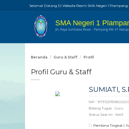
Selamat Datang Di Website Resmi SMA Negeri 1 Plampang
SMA Negeri 1 Plampa
Jln. Raya Sumbawa Besar - Plampang KM. 61 Kabu
Beranda
Guru & Staff
Profil
Profil Guru & Staff
SUMIATI, S.
NIP : 1973123119980220
Bidang Tugas : Guru
Status Saat Ini : Aktif
Pembina Tingkat I, I