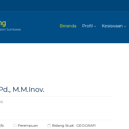
ng
Beranda
Profil
Kesiswaan
paten Sumbawa
Pd., M.M.Inov.
05
V/b
Perempuan
Bidang Studi : GEOGRAFI